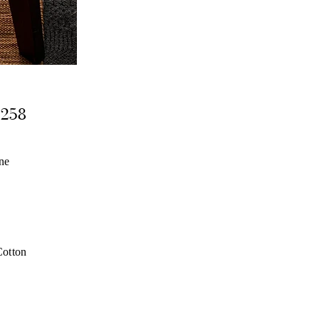
2258
ine
otton