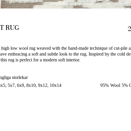
ST RUG
t high low wool rug weaved with the hand-made technique of cut-pile 
ave embracing a soft and subtle look to the rug. Inspired by the cold de
 this rug is perfect for a modern soft interior.
ngliga storlekar
3x5, 5x7, 6x9, 8x10, 9x12, 10x14
95% Wool 5% C