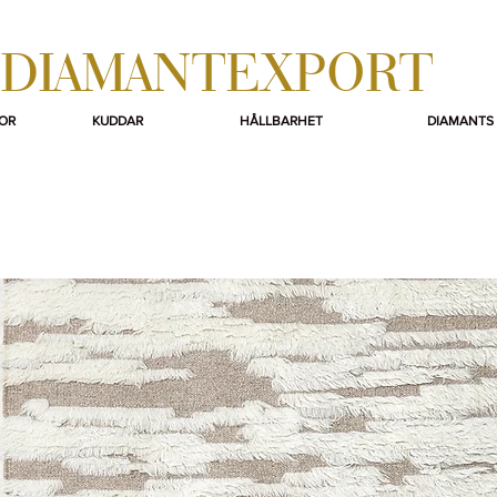
DIAMANTEXPORT
OR
KUDDAR
HÅLLBARHET
DIAMANTS