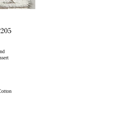
2205
and
ssert
otton