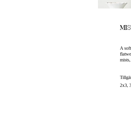
MI
A sof
flatwe
mists,
Tillgä
2x3, 