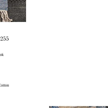
2255
ook
otton