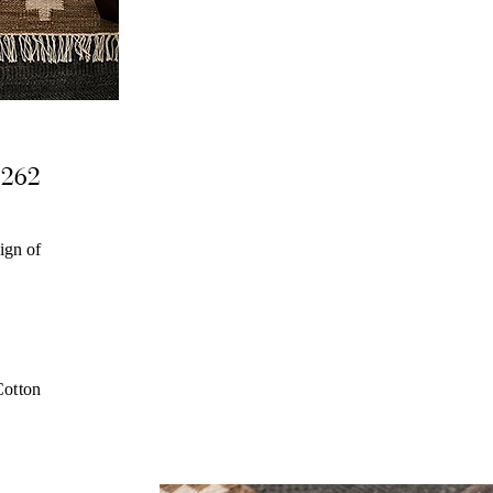
2262
ign of
otton