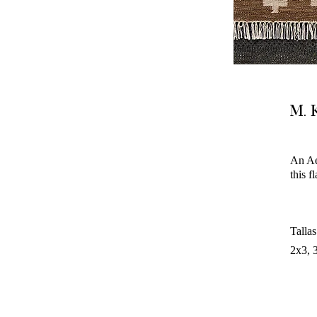
M. 
An Ae
this 
Tallas
2x3, 