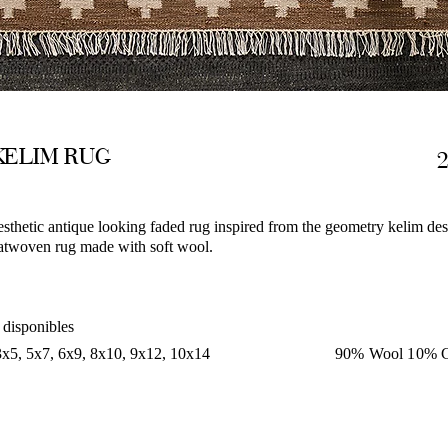
KELIM RUG
sthetic antique looking faded rug inspired from the geometry kelim des
flatwoven rug made with soft wool.
 disponibles
3x5, 5x7, 6x9, 8x10, 9x12, 10x14
90% Wool 10% C