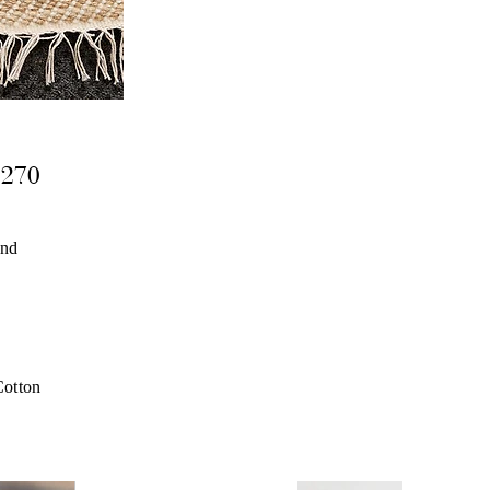
2270
and
otton