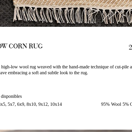
OW CORN RUG
t high-low wool rug weaved with the hand-made technique of cut-pile 
ave embracing a soft and subtle look to the rug.
 disponibles
3x5, 5x7, 6x9, 8x10, 9x12, 10x14
95% Wool 5% C