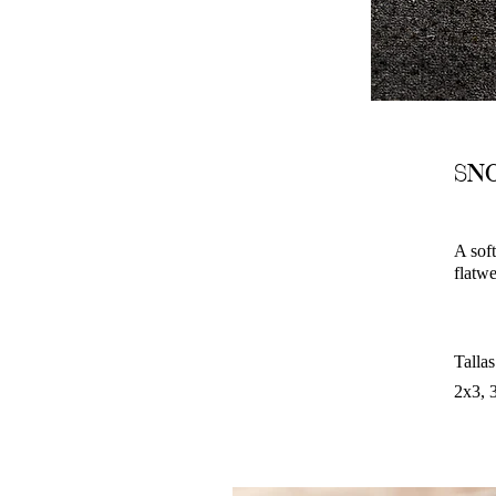
SN
A sof
flatwe
Tallas
2x3, 