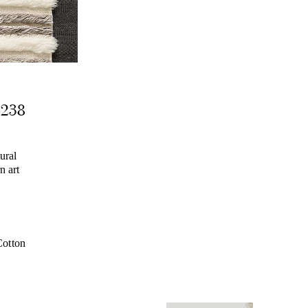
2238
ural
n art
otton