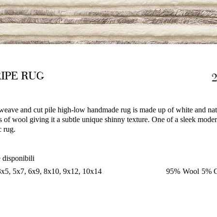
RIPE RUG
tweave and cut pile high-low handmade rug is made up of white and nat
 of wool giving it a subtle unique shinny texture. One of a sleek moder
c rug.
 disponibili
3x5, 5x7, 6x9, 8x10, 9x12, 10x14
95% Wool 5% C