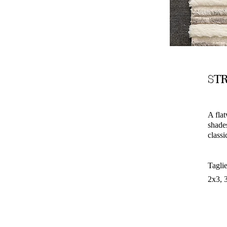
ST
A fla
shades
classi
Taglie
2x3, 