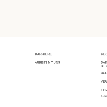
KARRIERE
RE
ARBEITE MIT UNS
DAT
BES
COO
VER
FIR
Do No