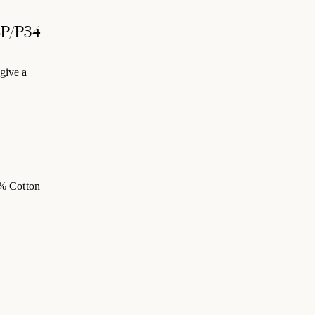
P/P34
give a
% Cotton