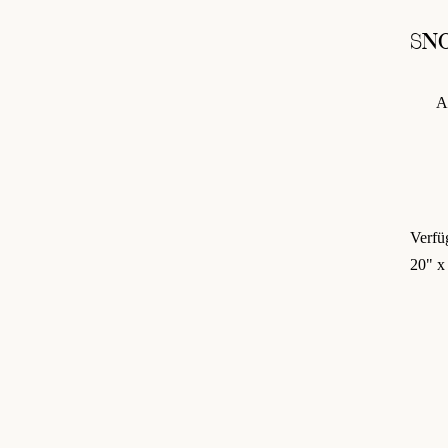
SN
A
Verfü
20" x