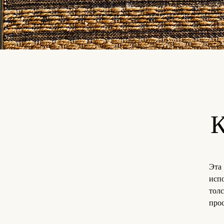
Эта
исп
тол
про