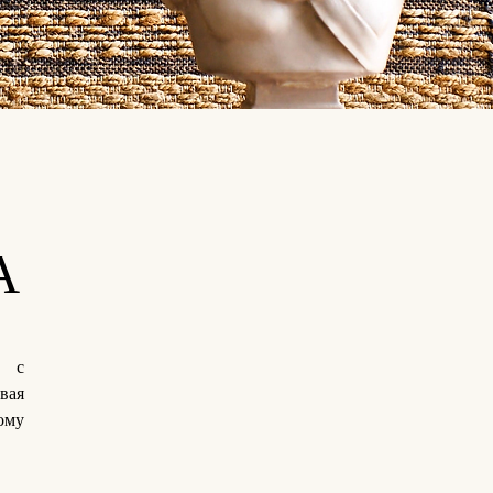
А
е с
вая
ому